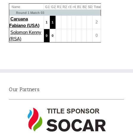
Name
G1
G2
R1
R2
r3
r4
B1
B2
SD
Total
Round 1 Match 03
Caruana
2
1
1
Fabiano (USA)
Solomon Kenny
0
0
0
(RSA)
Our Partners