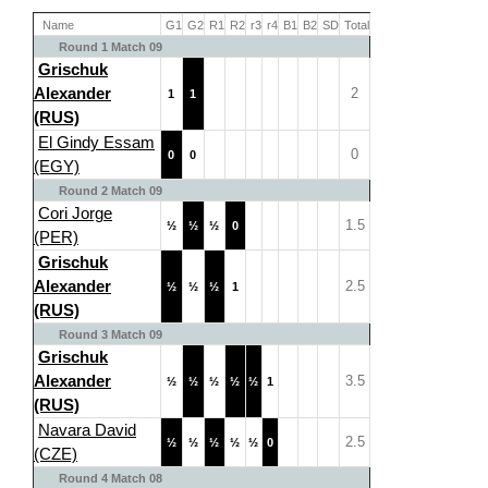
Name
G1
G2
R1
R2
r3
r4
B1
B2
SD
Total
Round 1 Match 09
Grischuk
Alexander
2
1
1
(RUS)
El Gindy Essam
0
0
0
(EGY)
Round 2 Match 09
Cori Jorge
1.5
½
½
½
0
(PER)
Grischuk
Alexander
2.5
½
½
½
1
(RUS)
Round 3 Match 09
Grischuk
Alexander
3.5
½
½
½
½
½
1
(RUS)
Navara David
2.5
½
½
½
½
½
0
(CZE)
Round 4 Match 08