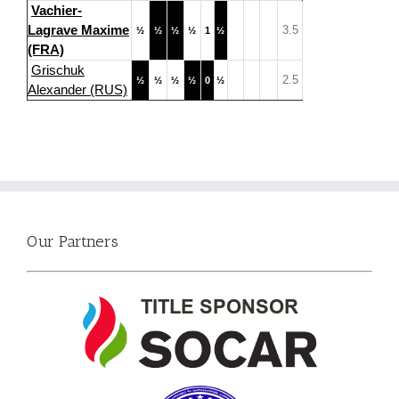
Vachier-
Lagrave Maxime
3.5
½
½
½
½
1
½
(FRA)
Grischuk
2.5
½
½
½
½
0
½
Alexander (RUS)
Our Partners